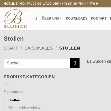
Zum
HOTLINE (MO.-FR. 09.00 -17.00 UHR) +49 (0) 30-754 44 776-0
Inhalt
springen
ÜBER UNS
DOWNLOADS
KONTAKT
Stollen
START
/
SAISONALES
/
STOLLEN
Es wurden ke
PRODUKT-KATEGORIEN
Saisonales
Stollen
Weihnachtsprodukte