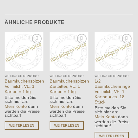
ÄHNLICHE PRODUKTE
Add to
Add to
Add to
wishlist
wishlist
wishlist
WEIHNACHTSPRODUKTE
WEIHNACHTSPRODUKTE
WEIHNACHTSPRODUKTE
Baumkuchenspitzen
Baumkuchenspitzen
1/2
Vollmilch, VE: 1
Zartbitter, VE: 1
Baumkuchenringe
Karton = 1 kg
Karton = 1 kg
Vollmilch, VE: 1
Karton = ca. 18
Bitte melden Sie
Bitte melden Sie
sich hier an:
sich hier an:
Stück
Mein Konto
dann
Mein Konto
dann
Bitte melden Sie
werden die Preise
werden die Preise
sich hier an:
sichtbar!
sichtbar!
Mein Konto
dann
werden die Preise
WEITERLESEN
WEITERLESEN
sichtbar!
WEITERLESEN