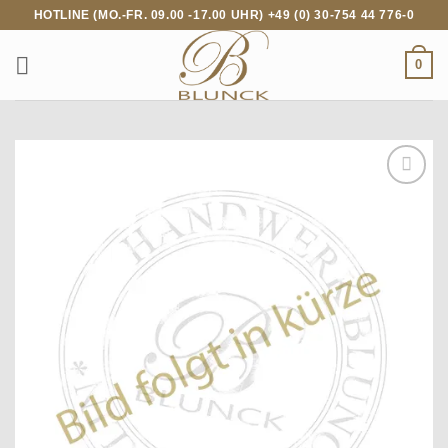
Zum
HOTLINE (MO.-FR. 09.00 -17.00 UHR) +49 (0) 30-754 44 776-0
Inhalt
springen
0
Add to
wishlist