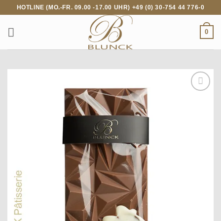
Zum
HOTLINE (MO.-FR. 09.00 -17.00 UHR) +49 (0) 30-754 44 776-0
Inhalt
springen
0
Add to
wishlist