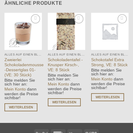
ÄHNLICHE PRODUKTE
Add to
Add to
Add to
wishlist
wishlist
wishlist
ALLES AUF EINEN BLICK
ALLES AUF EINEN BLICK
ALLES AUF EINEN BLICK
Zweierlei
Schokoladentafel -
Schokotafel Extra
Schokoladenmousse
Knusper Kirsch-,
Strong, VE: 8 Stück
-Dessertglas 01-
VE: 8 Stück
Bitte melden Sie
sich hier an:
(VE: 30 Stück)
Bitte melden Sie
Mein Konto
dann
sich hier an:
Bitte melden Sie
werden die Preise
Mein Konto
dann
sich hier an:
sichtbar!
werden die Preise
Mein Konto
dann
sichtbar!
werden die Preise
WEITERLESEN
sichtbar!
WEITERLESEN
WEITERLESEN
PayPal
Rechung
Klarna
Sepa