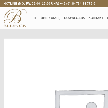
Zum
HOTLINE (MO.-FR. 09.00 -17.00 UHR) +49 (0) 30-754 44 776-0
Inhalt
springen
ÜBER UNS
DOWNLOADS
KONTAKT