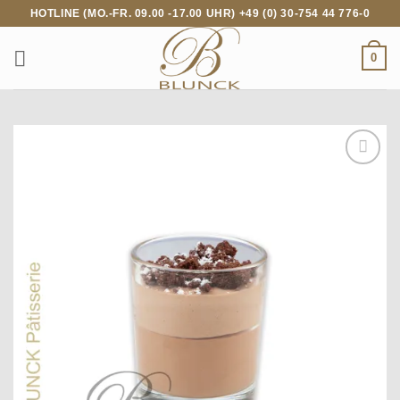
Zum
HOTLINE (MO.-FR. 09.00 -17.00 UHR) +49 (0) 30-754 44 776-0
Inhalt
springen
0
Add to
wishlist