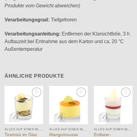
Produkte vom Gewicht abweichen)
Verarbeitungsgrad:
Tiefgefroren
Verarbeitungsanleitung:
Entfernen der Klarsichtfolie, 3 h
Auftauzeit bei Entnahme aus dem Karton und ca. 20 °C
Außentemperatur
ÄHNLICHE PRODUKTE
Add to
Add to
Add to
wishlist
wishlist
wishlist
ALLES AUF EINEN BLICK
ALLES AUF EINEN BLICK
ALLES AUF EINEN BLICK
Tiramisù im Glas
Mangomousse
Erdbeer-