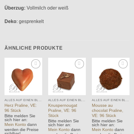
Überzug:
Vollmilch oder weiß
Deko
: gesprenkelt
ÄHNLICHE PRODUKTE
Add to
Add to
Add to
wishlist
wishlist
wishlist
ALLES AUF EINEN BLICK
ALLES AUF EINEN BLICK
ALLES AUF EINEN BLICK
Herz Praline, VE:
Knuspernougat
Mousse au
96 Stück
Praline, VE: 96
chocolat Praline,
Stück
VE: 96 Stück
Bitte melden Sie
sich hier an:
Bitte melden Sie
Bitte melden Sie
Mein Konto
dann
sich hier an:
sich hier an:
werden die Preise
Mein Konto
dann
Mein Konto
dann
sichtbar!