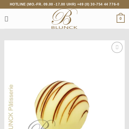
Zum
HOTLINE (MO.-FR. 09.00 -17.00 UHR) +49 (0) 30-754 44 776-0
Inhalt
springen
0
Add to
wishlist