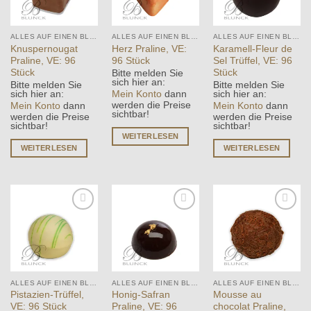
ALLES AUF EINEN BLICK
ALLES AUF EINEN BLICK
ALLES AUF EINEN BLICK
Knuspernougat
Herz Praline, VE:
Karamell-Fleur de
Praline, VE: 96
96 Stück
Sel Trüffel, VE: 96
Stück
Stück
Bitte melden Sie
sich hier an:
Bitte melden Sie
Bitte melden Sie
Mein Konto
dann
sich hier an:
sich hier an:
werden die Preise
Mein Konto
dann
Mein Konto
dann
sichtbar!
werden die Preise
werden die Preise
sichtbar!
sichtbar!
WEITERLESEN
WEITERLESEN
WEITERLESEN
Add to
Add to
Add to
wishlist
wishlist
wishlist
ALLES AUF EINEN BLICK
ALLES AUF EINEN BLICK
ALLES AUF EINEN BLICK
Pistazien-Trüffel,
Honig-Safran
Mousse au
VE: 96 Stück
Praline, VE: 96
chocolat Praline,