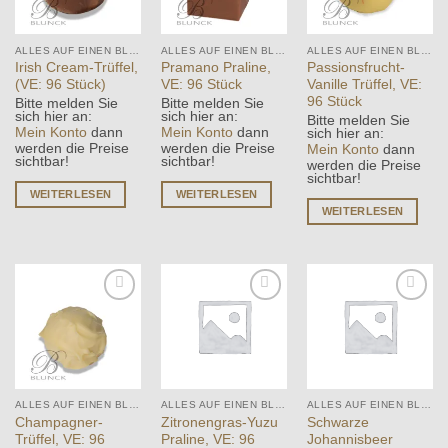
ALLES AUF EINEN BLICK
ALLES AUF EINEN BLICK
ALLES AUF EINEN BLICK
Irish Cream-Trüffel,
Pramano Praline,
Passionsfrucht-
(VE: 96 Stück)
VE: 96 Stück
Vanille Trüffel, VE:
96 Stück
Bitte melden Sie
Bitte melden Sie
sich hier an:
sich hier an:
Bitte melden Sie
Mein Konto
dann
Mein Konto
dann
sich hier an:
werden die Preise
werden die Preise
Mein Konto
dann
sichtbar!
sichtbar!
werden die Preise
sichtbar!
WEITERLESEN
WEITERLESEN
WEITERLESEN
Add to
Add to
Add to
wishlist
wishlist
wishlist
ALLES AUF EINEN BLICK
ALLES AUF EINEN BLICK
ALLES AUF EINEN BLICK
Champagner-
Zitronengras-Yuzu
Schwarze
Trüffel, VE: 96
Praline, VE: 96
Johannisbeer