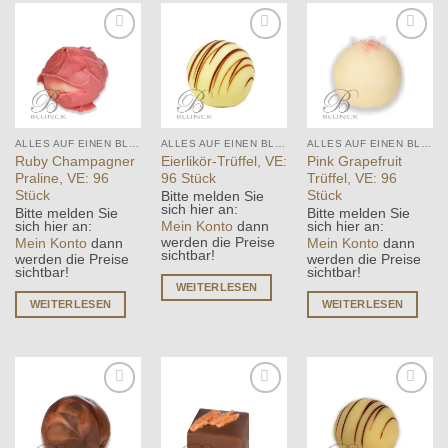
Add to
Add to
Add to
wishlist
wishlist
wishlist
ALLES AUF EINEN BLICK
ALLES AUF EINEN BLICK
ALLES AUF EINEN BLICK
Ruby Champagner
Eierlikör-Trüffel, VE:
Pink Grapefruit
Praline, VE: 96
96 Stück
Trüffel, VE: 96
Stück
Stück
Bitte melden Sie
sich hier an:
Bitte melden Sie
Bitte melden Sie
Mein Konto
dann
sich hier an:
sich hier an:
werden die Preise
Mein Konto
dann
Mein Konto
dann
sichtbar!
werden die Preise
werden die Preise
sichtbar!
sichtbar!
WEITERLESEN
WEITERLESEN
WEITERLESEN
Add to
Add to
Add to
wishlist
wishlist
wishlist