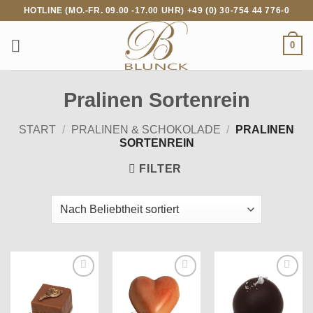
Zum
HOTLINE (MO.-FR. 09.00 -17.00 UHR) +49 (0) 30-754 44 776-0
Inhalt
springen
0
Pralinen Sortenrein
START
/
PRALINEN & SCHOKOLADE
/
PRALINEN
SORTENREIN
FILTER
Add to
Add to
Add to
wishlist
wishlist
wishlist