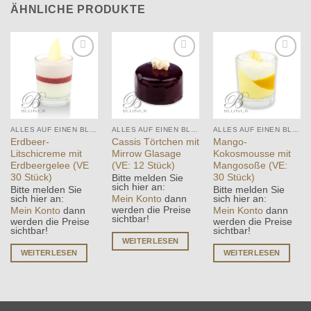
ÄHNLICHE PRODUKTE
Add to
Add to
Add to
wishlist
wishlist
wishlist
ALLES AUF EINEN BLICK
ALLES AUF EINEN BLICK
ALLES AUF EINEN BLICK
Erdbeer-
Cassis Törtchen mit
Mango-
Litschicreme mit
Mirrow Glasage
Kokosmousse mit
Erdbeergelee (VE
(VE: 12 Stück)
Mangosoße (VE:
30 Stück)
30 Stück)
Bitte melden Sie
sich hier an:
Bitte melden Sie
Bitte melden Sie
Mein Konto
dann
sich hier an:
sich hier an:
werden die Preise
Mein Konto
dann
Mein Konto
dann
sichtbar!
werden die Preise
werden die Preise
sichtbar!
sichtbar!
WEITERLESEN
WEITERLESEN
WEITERLESEN