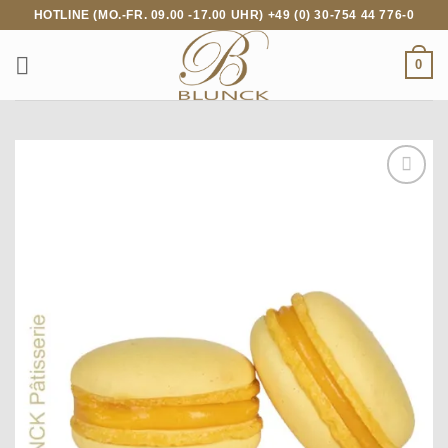
Zum
HOTLINE (MO.-FR. 09.00 -17.00 UHR) +49 (0) 30-754 44 776-0
Inhalt
springen
0
Add to
wishlist