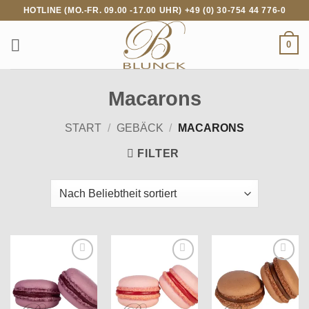
Zum
HOTLINE (MO.-FR. 09.00 -17.00 UHR) +49 (0) 30-754 44 776-0
Inhalt
springen
0
Macarons
START
/
GEBÄCK
/
MACARONS
FILTER
Add to
Add to
Add to
wishlist
wishlist
wishlist