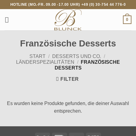
Zum
HOTLINE (MO.-FR. 09.00 -17.00 UHR) +49 (0) 30-754 44 776-0
Inhalt
springen
0
Französische Desserts
START
/
DESSERTS UND CO.
/
LÄNDERSPEZIALITÄTEN
/
FRANZÖSISCHE
DESSERTS
FILTER
Es wurden keine Produkte gefunden, die deiner Auswahl
entsprechen.