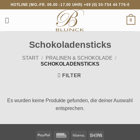
Zum
HOTLINE (MO.-FR. 09.00 -17.00 UHR) +49 (0) 30-754 44 776-0
Inhalt
springen
0
Schokoladensticks
START
/
PRALINEN & SCHOKOLADE
/
SCHOKOLADENSTICKS
FILTER
Es wurden keine Produkte gefunden, die deiner Auswahl
entsprechen.
PayPal
Rechung
Klarna
Sepa